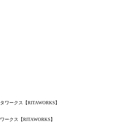
クス【RITAWORKS】