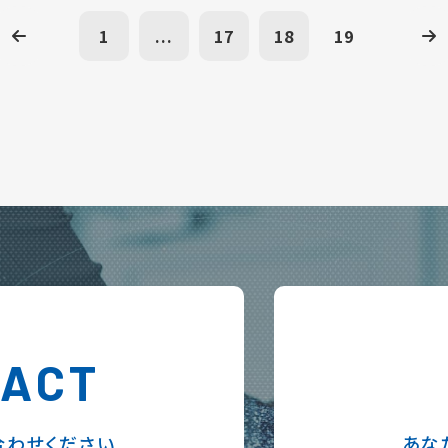
1
...
17
18
19
TACT
合わせください
あな