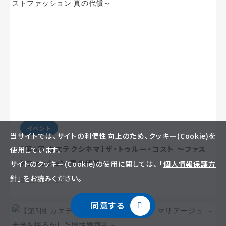
イベント
当サイトでは、サイトの利便性向上のため、クッキー(Cookie)を
【第6回 カエテクシネマ】ザ・トゥルー・コスト ～ファス
使用しています。
トファッション 真の代償～
サイトのクッキー(Cookie)の使用に関しては、 「
個人情報保護方
針
」 をお読みください。
2021.09.29
同意する