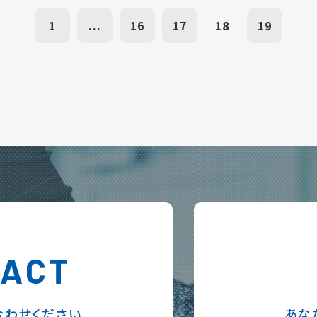
1
...
16
17
18
19
TACT
合わせください
あな