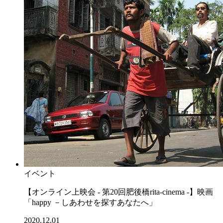
イベント
【オンライン上映会 - 第20回肥後橋rita-cinema -】映画
「happy －しあわせを探すあなたへ」
2020.12.01