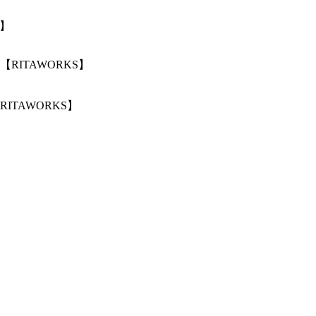
S】
TAWORKS】