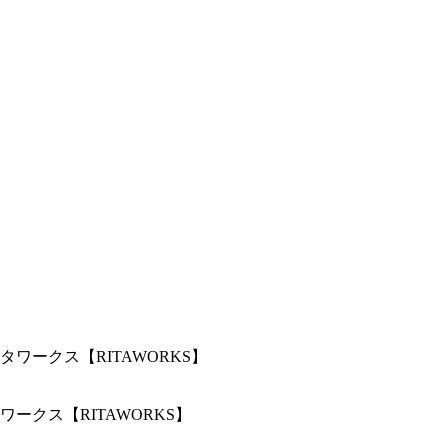
クス【RITAWORKS】