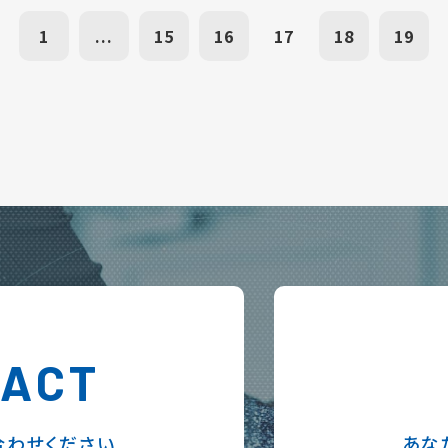
1
...
15
16
17
18
19
TACT
合わせください
あな