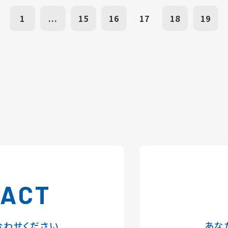
1
...
15
16
17
18
19
TACT
合わせください
あな