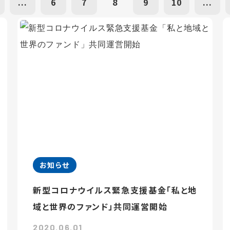
...
6
7
8
9
10
...
お知らせ
新型コロナウイルス緊急支援基金「私と地
域と世界のファンド」共同運営開始
2020.06.01